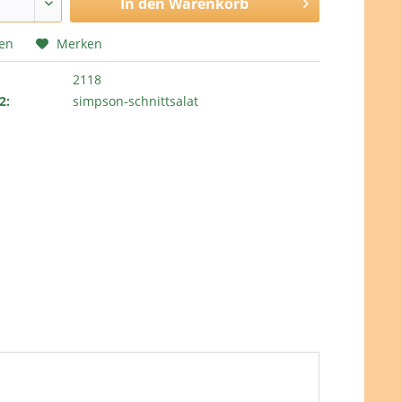
In den
Warenkorb
hen
Merken
2118
2:
simpson-schnittsalat