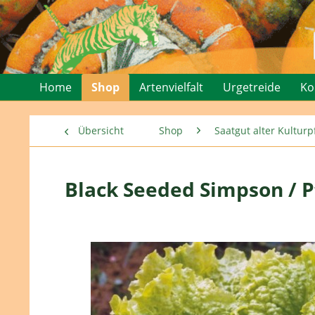
Home
Shop
Artenvielfalt
Urgetreide
Ko
Übersicht
Shop
Saatgut alter Kultu
Black Seeded Simpson / P