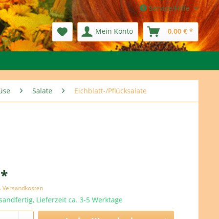
Service/Hilfe
Mein Konto
0,00 € *
müse
Salate
Eichblatt-/Pflücksalate
 *
l. Versandkosten
sandfertig, Lieferzeit ca. 3-5 Werktage