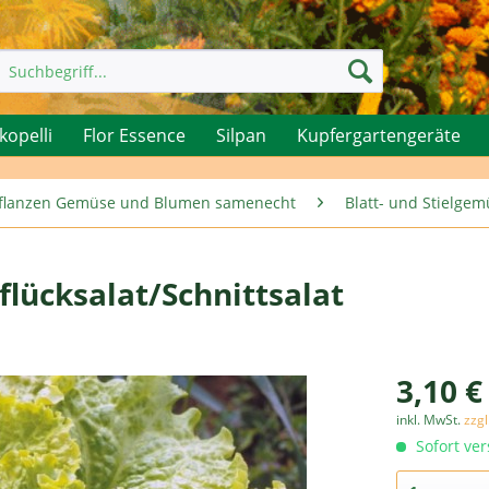
kopelli
Flor Essence
Silpan
Kupfergartengeräte
rpflanzen Gemüse und Blumen samenecht
Blatt- und Stielge
flücksalat/Schnittsalat
3,10 €
inkl. MwSt.
zzg
Sofort ver