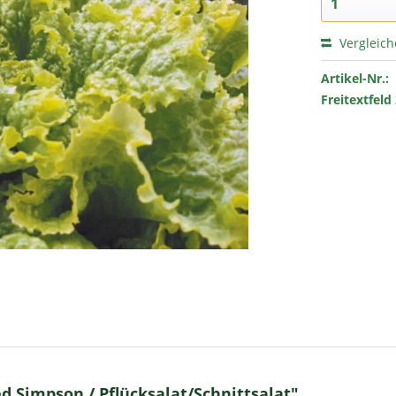
Vergleic
Artikel-Nr.:
Freitextfeld 
 Simpson / Pflücksalat/Schnittsalat"