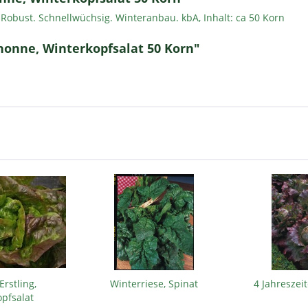
m. Robust. Schnellwüchsig. Winteranbau. kbA, Inhalt: ca 50 Korn
nonne, Winterkopfsalat 50 Korn"
rstling,
Winterriese, Spinat
4 Jahreszei
pfsalat