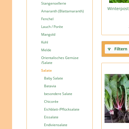
Stangensellerie
Winterpost
Amaranth (Blattamaranth)
Fenchel
Lauch / Porèe
Mangold
Kohl
Filtern
Melde
Orientalisches Gemüse
/Salate
Salate
Baby Salate
Batavia
besondere Salate
Chicorée
Eichblatt-/Pflücksalate
Eissalate
Endiviensalate