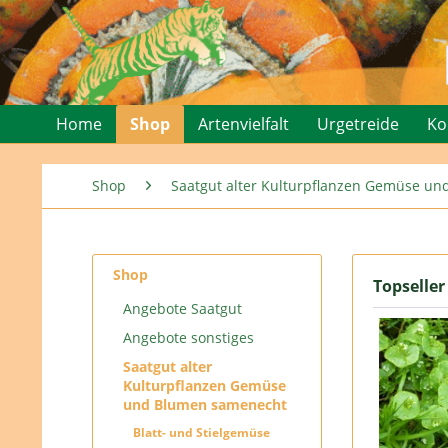
Home
Shop
Artenvielfalt
Urgetreide
Ko
Shop
Saatgut alter Kulturpflanzen Gemüse u
Shop
Topseller
Angebote Saatgut
Angebote sonstiges
Saatgut alter
Kulturpflanzen Gemüse
und Blumen samenecht
Blatt- und Stielgemüse