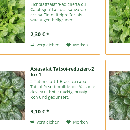
Eichblattsalat 'Radichetta ou
Catalogna' Lactuca sativa var.
crispa Ein mittelgroßer bis
wuchtiger, hellgrüner
Ganzjahressalast mit festen und
rundlich eingeschnittenen, hoch
2,30 € *
dekorativen Blättern. sehr
robuste Sorte. Es kann der
Vergleichen
Merken
ganze...
Asiasalat Tatsoi-reduziert-2
für 1
2 Tüten statt 1 Brassica rapa
Tatsoi Rosettenbildende Variante
des Pak Choi. Knackig, nussig.
Roh und gedünstet.
Anspruchslos. Keimt & wächst
schnell. Recht frosthart.
3,10 € *
Samenfest, wie alle Sorten bei
uns Aussaat Gewächshaus März-
Vergleichen
Merken
Okt...