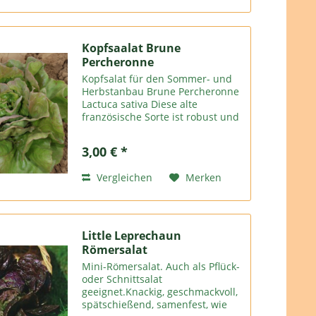
Kopfsaalat Brune
Percheronne
Kopfsalat für den Sommer- und
Herbstanbau Brune Percheronne
Lactuca sativa Diese alte
französische Sorte ist robust und
wüchsig und bildet einen
schönen, dichten Kopf, der von
3,00 € *
glatten, grünen, rosa
überhauchten Blättern umgeben
Vergleichen
Merken
ist. kbA,...
Little Leprechaun
Römersalat
Mini-Römersalat. Auch als Pflück-
oder Schnittsalat
geeignet.Knackig, geschmackvoll,
spätschießend, samenfest, wie