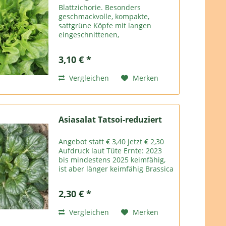
Blattzichorie. Besonders
geschmackvolle, kompakte,
sattgrüne Köpfe mit langen
eingeschnittenen,
löwenzahnartigen Blättern und
zarten weißen Rippen. Wüchsige
3,10 € *
frühe Sorte, spät schießend.
Inhalt: reicht für ca 10 m²
Vergleichen
Merken
Asiasalat Tatsoi-reduziert
Angebot statt € 3,40 jetzt € 2,30
Aufdruck laut Tüte Ernte: 2023
bis mindestens 2025 keimfähig,
ist aber länger keimfähig Brassica
rapa Tatsoi Rosettenbildende
Variante des Pak Choi. Knackig,
2,30 € *
nussig. Roh und gedünstet.
Anspruchslos....
Vergleichen
Merken