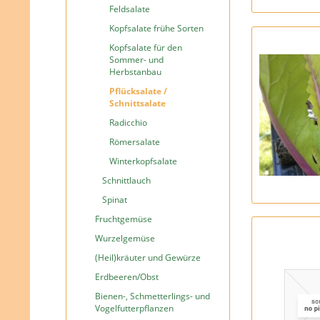
Feldsalate
Kopfsalate frühe Sorten
Kopfsalate für den
Sommer- und
Herbstanbau
Pflücksalate /
Schnittsalate
Radicchio
Römersalate
Winterkopfsalate
Schnittlauch
Spinat
Fruchtgemüse
Wurzelgemüse
(Heil)kräuter und Gewürze
Erdbeeren/Obst
Bienen-, Schmetterlings- und
Vogelfutterpflanzen