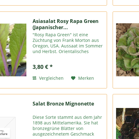
Asiasalat Rosy Rapa Green
(Japanischer...
"Rosy Rapa Green" ist eine
Züchtung von Frank Morton aus
Oregon, USA. Aussaat im Sommer
und Herbst. Orientalisches
Gemüse aus China und Japan hat
die Wintersalatproduktion
3,80 € *
revolutioniert. Als Brassica
(Kohlfamilie) sind die Pflanzen
Vergleichen
Merken
sehr...
Salat Bronze Mignonette
Diese Sorte stammt aus dem Jahr
1898 aus Mittelamerika. Sie hat
bronzegrüne Blätter von
ausgezeichnetem Geschmack