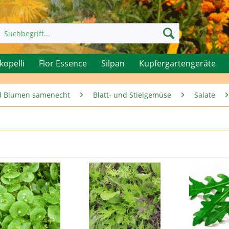
kopelli
Flor Essence
Silpan
Kupfergartengeräte
nd Blumen samenecht
Blatt- und Stielgemüse
Salate