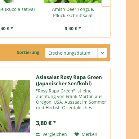
e (Rucola sativa)
Amish Deer Tongue,
Merlot, Pflü
Pflück-/Schnittsalat
,40 € *
3,40 € *
3,
Sortierung:
Asiasalat Rosy Rapa Green
(Japanischer Senfkohl)
"Rosy Rapa Green" ist eine
Züchtung von Frank Morton aus
Oregon, USA. Aussaat im Sommer
und Herbst. Orientalisches
Gemüse aus China und Japan hat
die Wintersalatproduktion
3,80 € *
revolutioniert. Als Brassica
(Kohlfamilie) sind die Pflanzen
Vergleichen
Merken
sehr...