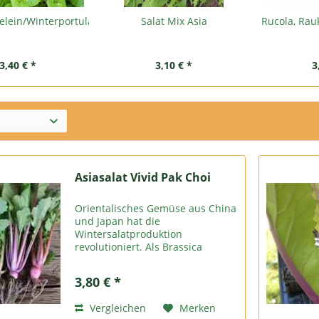
elein/Winterportulak
Salat Mix Asia
Rucola, Rauk
3,40 € *
3,10 € *
3
Asiasalat Vivid Pak Choi
Orientalisches Gemüse aus China
und Japan hat die
Wintersalatproduktion
revolutioniert. Als Brassica
(Kohlfamilie) sind die Pflanzen
sehr kältetolerant, was sie ideal
3,80 € *
für unsere Herbst- und
Wintermonate macht. Es
Vergleichen
Merken
bedeutet auch, dass...