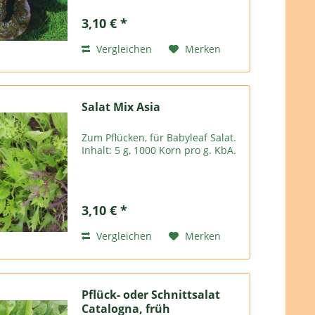
alle Sorten bei uns Sehr schnell
und robust. Inhalt: 1 g, für 20 m2
3,10 € *
1000 Korn pro g. KbA.
Halbrömersalat, auffallend rot,...
Vergleichen
Merken
Salat Mix Asia
Zum Pflücken, für Babyleaf Salat.
Inhalt: 5 g, 1000 Korn pro g. KbA.
3,10 € *
Vergleichen
Merken
Pflück- oder Schnittsalat
Catalogna, früh