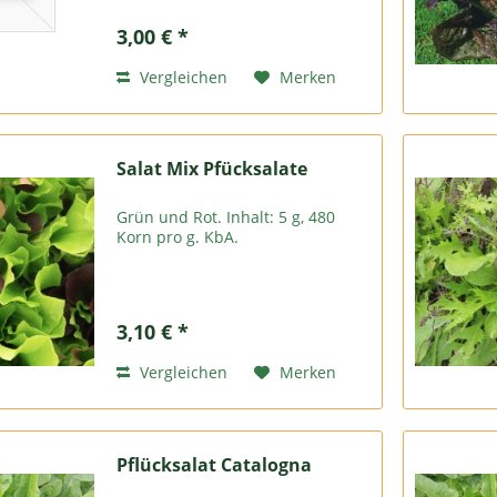
und ist hitzebeständig. Sie geht
langsam in die Blühte. Ernte nach
3,00 € *
65 Tagen. 250 Samen aus
biologischem Anbau.
Vergleichen
Merken
Salat Mix Pfücksalate
Grün und Rot. Inhalt: 5 g, 480
Korn pro g. KbA.
3,10 € *
Vergleichen
Merken
Pflücksalat Catalogna