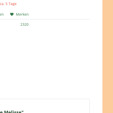
 ca. 5 Tage
hen
Merken
2320
e Melisse"