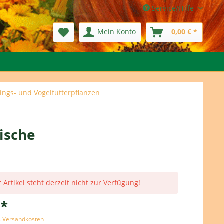
Service/Hilfe
Mein Konto
0,00 € *
ings- und Vogelfutterpflanzen
ische
 Artikel steht derzeit nicht zur Verfügung!
 *
l. Versandkosten