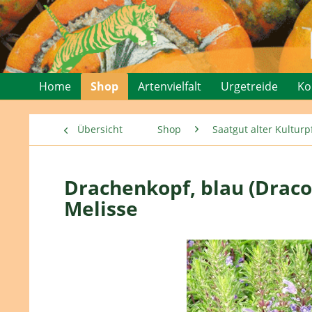
Home
Shop
Artenvielfalt
Urgetreide
Ko
Übersicht
Shop
Saatgut alter Kultu
Drachenkopf, blau (Dra
Melisse