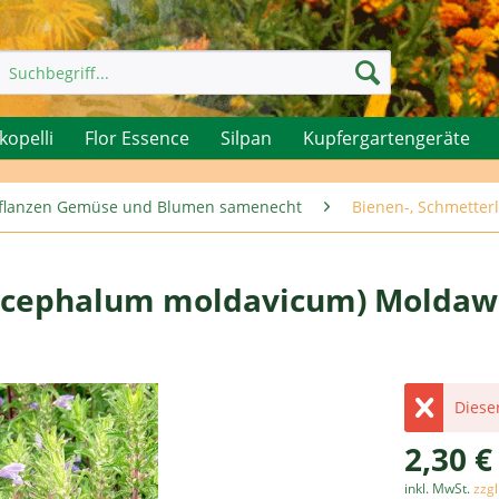
kopelli
Flor Essence
Silpan
Kupfergartengeräte
rpflanzen Gemüse und Blumen samenecht
Bienen-, Schmetterl
cocephalum moldavicum) Moldaw
Dieser
2,30 €
inkl. MwSt.
zzg