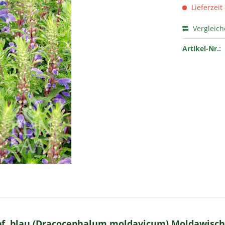
Lieferzeit
Vergleic
Artikel-Nr.:
f, blau (Dracocephalum moldavicum) Moldawisch