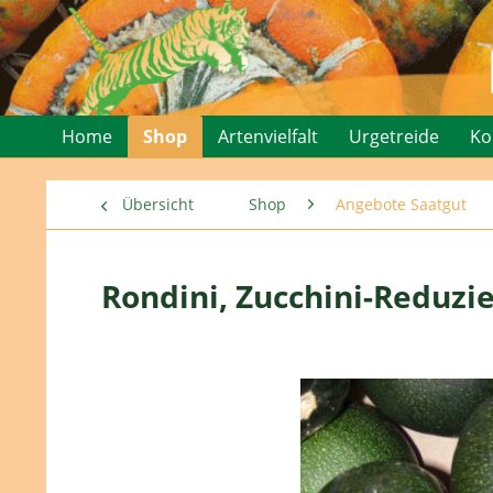
Home
Shop
Artenvielfalt
Urgetreide
Ko
Übersicht
Shop
Angebote Saatgut
Rondini, Zucchini-Reduzie