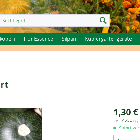
kopelli
Flor Essence
Silpan
Kupfergartengeräte
rt
1,30 €
inkl. MwSt.
zzg
Sofort ver