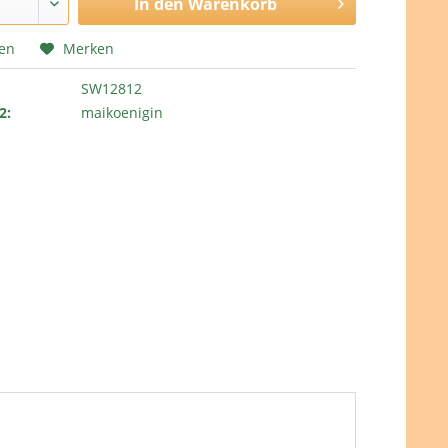
In den
Warenkorb
hen
Merken
SW12812
2:
maikoenigin