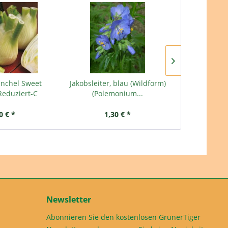
nchel Sweet
Jakobsleiter, blau (Wildform)
Weißspitz
Reduziert-C
(Polemonium...
0 € *
1,30 € *
1,
Newsletter
Abonnieren Sie den kostenlosen GrünerTiger