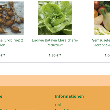
a (Erdbirne) 2
Endivie Batavia Maraîchère-
Gemsüsefe
llen
reduziert
Florence-
 € *
1,30 € *
1,0
ce
Informationen
Links