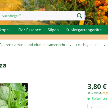
kopelli
Flor Essence
Silpan
Kupfergartengeräte
rpflanzen Gemüse und Blumen samenecht
Fruchtgemüse
za
3,80 €
inkl. MwSt.
zzg
Sofort ver