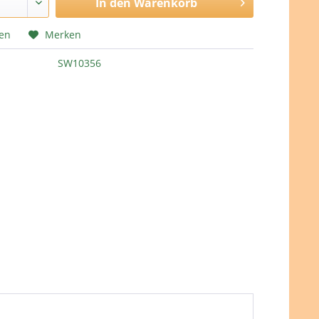
In den
Warenkorb
hen
Merken
SW10356