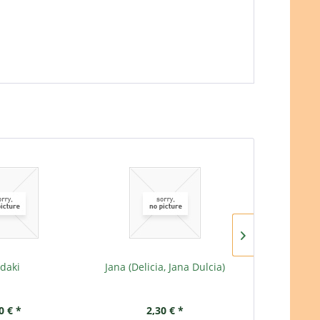
ldaki
Jana (Delicia, Jana Dulcia)
Kopfsalat K
0 € *
2,30 € *
2,