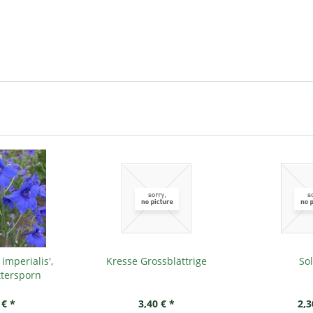
imperialis',
Kresse Grossblättrige
So
ttersporn
 € *
3,40 € *
2,3