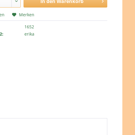
In den
Warenkorb
hen
Merken
1652
2:
erika