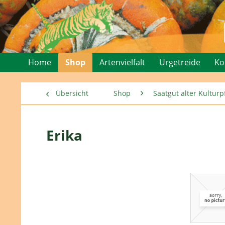
Home
Shop
Artenvielfalt
Urgetreide
Ko
Übersicht
Shop
Saatgut alter Kultu
Erika