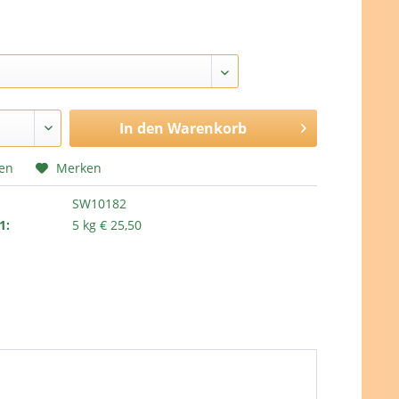
In den
Warenkorb
hen
Merken
SW10182
1:
5 kg € 25,50