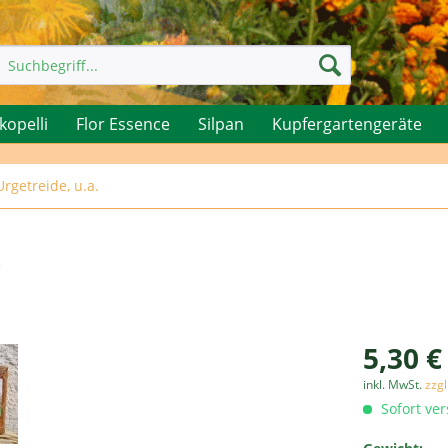
kopelli
Flor Essence
Silpan
Kupfergartengeräte
rgetreide, u.a.
r
5,30 €
inkl. MwSt.
zzg
Sofort ver