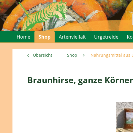
Home
Shop
Artenvielfalt
Urgetreide
Ko
Übersicht
Shop
Nahrungsmittel aus U
Braunhirse, ganze Körne