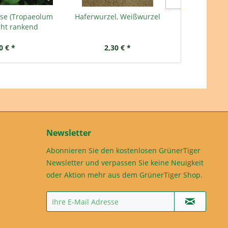
se (Tropaeolum
Haferwurzel, Weißwurzel
Eros
cht rankend
0 € *
2,30 € *
2,
Newsletter
Abonnieren Sie den kostenlosen GrünerTiger
Newsletter und verpassen Sie keine Neuigkeit
oder Aktion mehr aus dem GrünerTiger Shop.