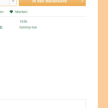
In den
Warenkorb
hen
Merken
1636
2:
tommy-toe