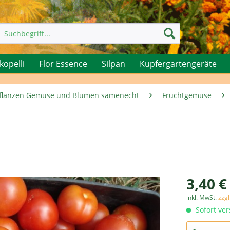
kopelli
Flor Essence
Silpan
Kupfergartengeräte
rpflanzen Gemüse und Blumen samenecht
Fruchtgemüse
3,40 €
inkl. MwSt.
zzg
Sofort ver