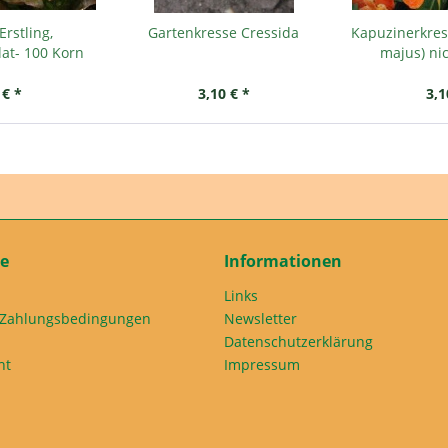
rstling,
Gartenkresse Cressida
Kapuzinerkres
at- 100 Korn
majus) ni
 € *
3,10 € *
3,1
ce
Informationen
Links
 Zahlungsbedingungen
Newsletter
Datenschutzerklärung
ht
Impressum