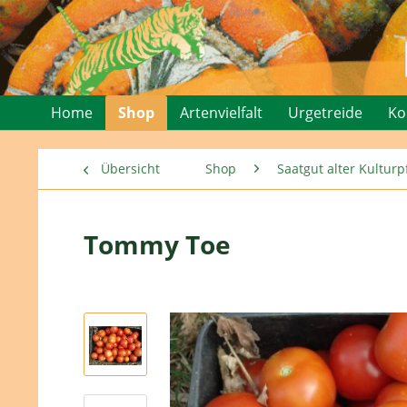
Home
Shop
Artenvielfalt
Urgetreide
Ko
Übersicht
Shop
Saatgut alter Kultu
Tommy Toe