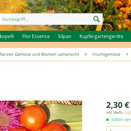
kopelli
Flor Essence
Silpan
Kupfergartengeräte
rpflanzen Gemüse und Blumen samenecht
Fruchtgemüse
2,30 €
inkl. MwSt.
zzg
Sofort ver