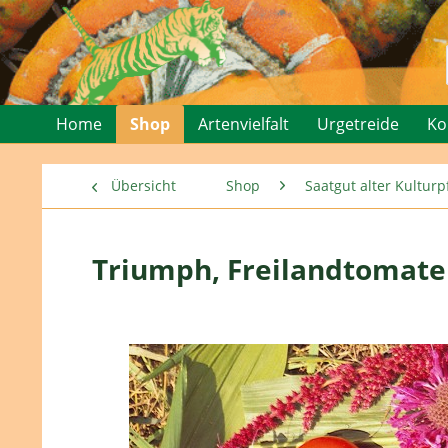
Home
Shop
Artenvielfalt
Urgetreide
Ko
Übersicht
Shop
Saatgut alter Kultu
Triumph, Freilandtomate