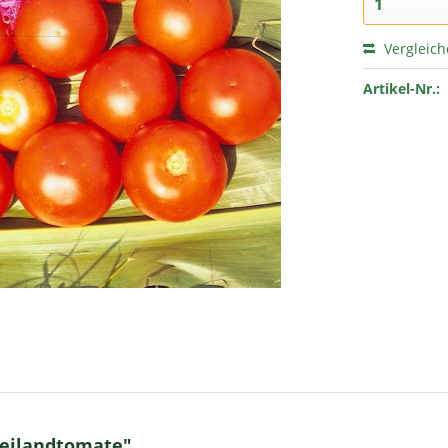
Vergleic
Artikel-Nr.:
reilandtomate"