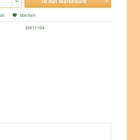
In den
Warenkorb
hen
Merken
SW11104